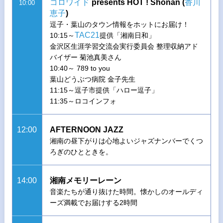
コロワイド
presents HOT ! Shonan (
香川
10:00
恵子
)
逗子・葉山のタウン情報をホットにお届け！
TAC21
10:15～
提供「湘南日和」
金沢区生涯学習交流会実行委員会 整理収納アド
バイザー 菊池真美さん
10:40～ 789 to you
葉山どうぶつ病院 金子先生
11:15～逗子市提供「ハロー逗子」
11:35～ロコインフォ
12:00
AFTERNOON JAZZ
湘南の昼下がりは心地よいジャズナンバーでくつ
ろぎのひとときを。
14:00
湘南メモリーレーン
音楽たちが通り抜けた時間。懐かしのオールディ
ーズ満載でお届けする2時間