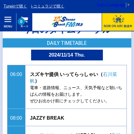
Select Language
▼
Tuneinで聴く
i-コミュラジで聴く
0
今日のタイムテーブル
DAILY TIMETABLE
2024/11/14 Thu.
06:00
スズキヤ提供 いってらっしゃい（
石川茱
帆
）
電車・道路情報、ニュース、天気予報など朝いち
ばんの情報をお届けします。
ぜひお出かけ前にチェックしてください。
08:00
JAZZY BREAK