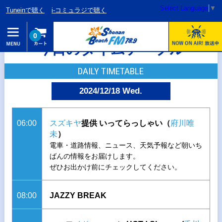
Select Language
▼
Tuneinで聴く
i-コミュラジで聴く
0
今日のタイムテーブル
DAILY TIMETABLE
2024/12/18 Wed.
06:00
スズキヤ
提供 いってらっしゃい（
府川唯
未
）
電車・道路情報、ニュース、天気予報など朝いち
ばんの情報をお届けします。
ぜひお出かけ前にチェックしてください。
08:00
JAZZY BREAK