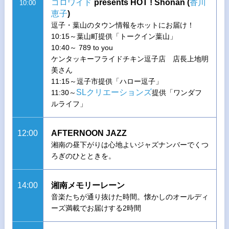
コロワイド
presents HOT ! Shonan (
香川
10:00
恵子
)
逗子・葉山のタウン情報をホットにお届け！
10:15～葉山町提供「トークイン葉山」
10:40～ 789 to you
ケンタッキーフライドチキン逗子店 店長上地明
美さん
11:15～逗子市提供「ハロー逗子」
SLクリエーションズ
11:30～
提供「ワンダフ
ルライフ」
12:00
AFTERNOON JAZZ
湘南の昼下がりは心地よいジャズナンバーでくつ
ろぎのひとときを。
14:00
湘南メモリーレーン
音楽たちが通り抜けた時間。懐かしのオールディ
ーズ満載でお届けする2時間