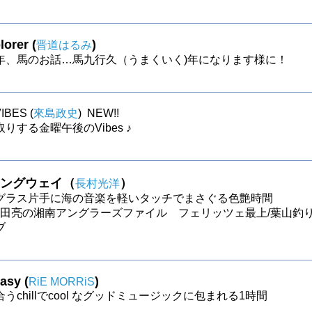
orer (
)
晋道はるみ
年、馬のお話…馬九行久（うまくいく)年になります様に！
IBES (
來島政史
) NEW!!
りする金曜午後のVibes ♪
ングウェイ（
）
長村光洋
グラス片手に海の音楽を軽いタッチでまさぐる色艶時間
0～霜田亮の湘南アングラーズファイル フェリッツェ最上/葉山釣
ブ
asy (
)
RiE MORRiS
うchillでcool なグッドミュージックに包まれる1時間