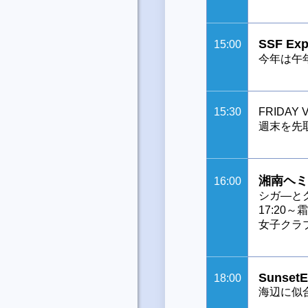
SSF Expl
15:00
今年は午
15:30
FRIDAY V
週末を先取
湘南ヘミ
16:00
シガ―と
17:2
女子クラ
SunsetE
18:00
海辺に似合