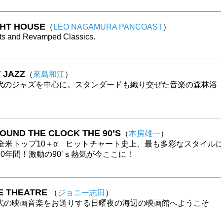
GHT HOUSE
（
LEO NAGAMURA PANCOAST
）
ts and Revamped Classics.
 JAZZ
（
來島和江
）
代のジャズを中心に。スタンダードも織り交ぜた音楽の森林浴
ROUND THE CLOCK THE 90’S
（
本房雄一
）
の全米トップ10＋α ヒットチャート史上、最も多彩なスタイル
0年間！激動の90’ｓ熱気が今ここに！
E THEATRE
（
ジョニー志田
）
代の映画音楽をお送りする日曜夜の海辺の映画館へようこそ