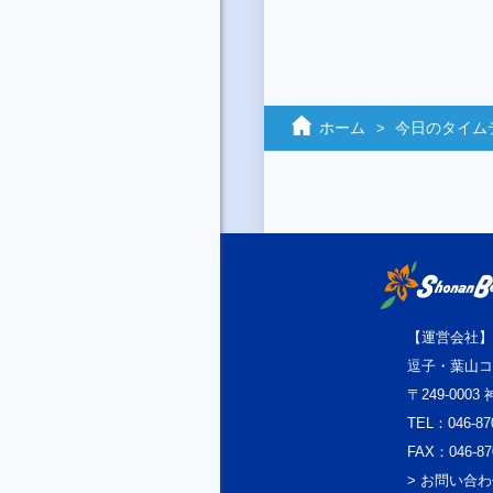
ホーム
今日のタイム
【運営会社】
逗子・葉山コ
〒249-000
TEL：046-87
FAX：046-87
> お問い合