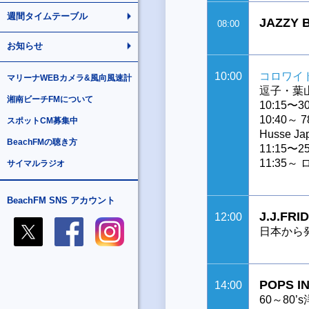
週間タイムテーブル
JAZZY 
08:00
お知らせ
10:00
コロワイ
マリーナWEBカメラ&風向風速計
逗子・葉
湘南ビーチFMについて
10:15
10:40～ 7
スポットCM募集中
Husse 
BeachFMの聴き方
11:15
11:35～
サイマルラジオ
BeachFM SNS アカウント
J.J.FRID
12:00
日本から
POPS I
14:00
60～80’