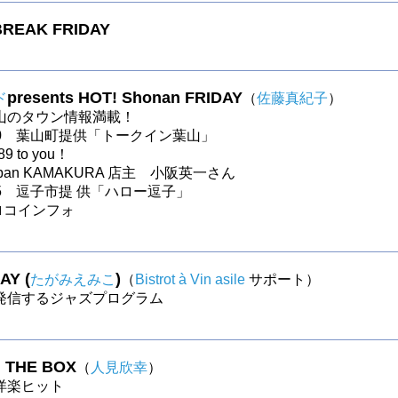
BREAK FRIDAY
presents HOT! Shonan FRIDAY
ド
（
佐藤真紀子
）
山のタウン情報満載！
〜30 葉山町提供「トークイン葉山」
89 to you！
Japan KAMAKURA 店主 小阪英一さん
〜25 逗子市提 供「ハロー逗子」
 ロコインフォ
AY (
)
たがみえみこ
（
Bistrot à Vin asile
サポート）
発信するジャズプログラム
N THE BOX
（
人見欣幸
）
s洋楽ヒット