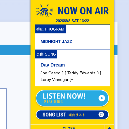
2026/8/8 SAT 16:22
番組 PROGRAM
MIDNIGHT JAZZ
楽曲 SONG
Day Dream
Joe Castro [+] Teddy Edwards [+]
Leroy Vinnegar [+