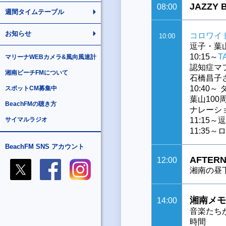
JAZZY 
08:00
週間タイムテーブル
お知らせ
コロワイ
10:00
逗子・葉
10:15～
T
マリーナWEBカメラ&風向風速計
認知症マ
湘南ビーチFMについて
石橋昌子
10:40
スポットCM募集中
葉山10
BeachFMの聴き方
ナレーシ
サイマルラジオ
11:15
11:35
BeachFM SNS アカウント
AFTERN
12:00
湘南の昼
湘南メモ
14:00
音楽たち
時間