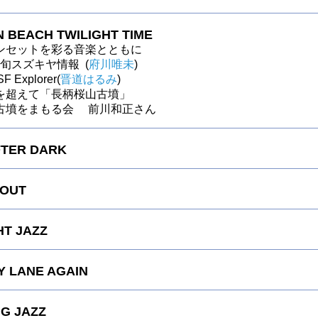
 BEACH TWILIGHT TIME
ンセットを彩る音楽とともに
～今旬スズキヤ情報 (
府川唯未
)
F Explorer(
晋道はるみ
)
を超えて「長柄桜山古墳」
古墳をまもる会 前川和正さん
FTER DARK
 OUT
HT JAZZ
 LANE AGAIN
G JAZZ