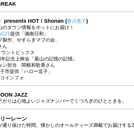
BREAK
presents HOT ! Shonan (
)
ド
香川恵子
山のタウン情報をホットにお届け！
AC21
提供「湘南日和」
フ製作、やすらぎマフの会、
さん
～ タウントピックス
0周年記念上映会「葉山の記憶の記憶」
ョン担当 関根和歌香さん
～逗子市提供「ハロー逗子」
～ロコインフォ
OON JAZZ
下がりは心地よいジャズナンバーでくつろぎのひとときを。
リーレーン
が通り抜けた時間。懐かしのオールディーズ満載でお届けする