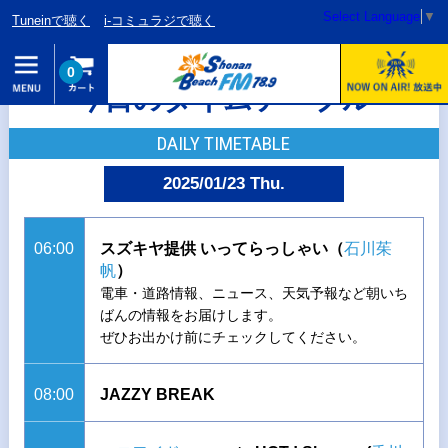
Select Language
▼
Tuneinで聴く
i-コミュラジで聴く
0
今日のタイムテーブル
DAILY TIMETABLE
2025/01/23 Thu.
06:00
スズキヤ提供 いってらっしゃい（
石川茱
帆
）
電車・道路情報、ニュース、天気予報など朝いち
ばんの情報をお届けします。
ぜひお出かけ前にチェックしてください。
08:00
JAZZY BREAK