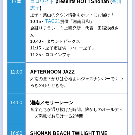
コロワイド
presents HOT ! Shonan (
香川
10:00
恵子
)
逗子・葉山のタウン情報をホットにお届け！
TAC21
10:15～
提供「湘南日和」
金融リテラシー向上研究所 代表 田端沙織さ
ん
10:40～ タウントピックス
11:15～逗子市提供「ハロー逗子」
11:35～ロコインフォ
12:00
AFTERNOON JAZZ
湘南の昼下がりは心地よいジャズナンバーでくつ
ろぎのひとときを。
14:00
湘南メモリーレーン
音楽たちが通り抜けた時間。懐かしのオールディ
ーズ満載でお届けする2時間
16:00
SHONAN BEACH TWILIGHT TIME