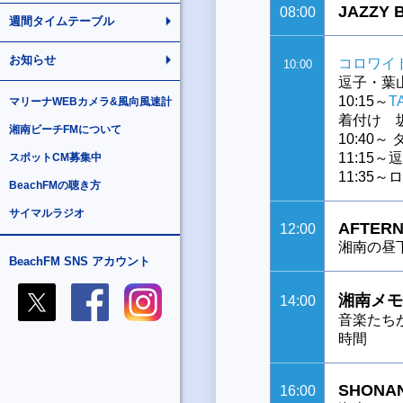
JAZZY 
08:00
週間タイムテーブル
お知らせ
コロワイ
10:00
逗子・葉
10:15～
T
マリーナWEBカメラ&風向風速計
着付け 
湘南ビーチFMについて
10:40
11:15
スポットCM募集中
11:35
BeachFMの聴き方
サイマルラジオ
AFTERN
12:00
湘南の昼
BeachFM SNS アカウント
湘南メモ
14:00
音楽たち
時間
SHONAN
16:00