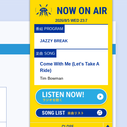
2026/8/5 WED 23:7
番組 PROGRAM
JAZZY BREAK
楽曲 SONG
Come With Me (Let's Take A
Ride)
Tim Bowman