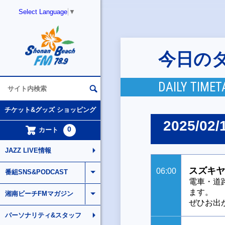
Select Language
▼
今日の
DAILY TIMET
チケット&グッズ ショッピング
2025/02/
0
カート
JAZZ LIVE情報
スズキヤ
06:00
番組SNS&PODCAST
電車・道
ます。
湘南ビーチFMマガジン
ぜひお出
パーソナリティ&スタッフ