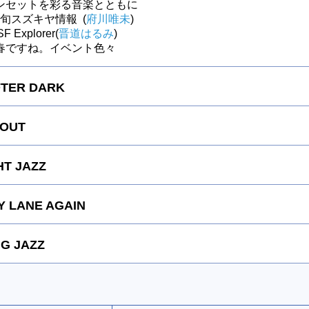
ンセットを彩る音楽とともに
～今旬スズキヤ情報 (
府川唯未
)
F Explorer(
晋道はるみ
)
春ですね。イベント色々
FTER DARK
 OUT
HT JAZZ
 LANE AGAIN
G JAZZ