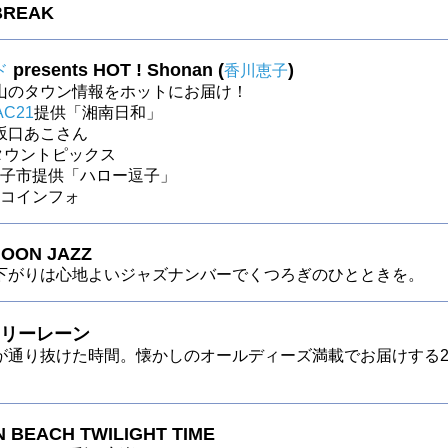
BREAK
presents HOT ! Shonan (
)
ド
香川恵子
山のタウン情報をホットにお届け！
AC21
提供「湘南日和」
坂口あこさん
～ タウントピックス
～逗子市提供「ハロー逗子」
～ロコインフォ
OON JAZZ
下がりは心地よいジャズナンバーでくつろぎのひとときを。
リーレーン
が通り抜けた時間。懐かしのオールディーズ満載でお届けする
 BEACH TWILIGHT TIME