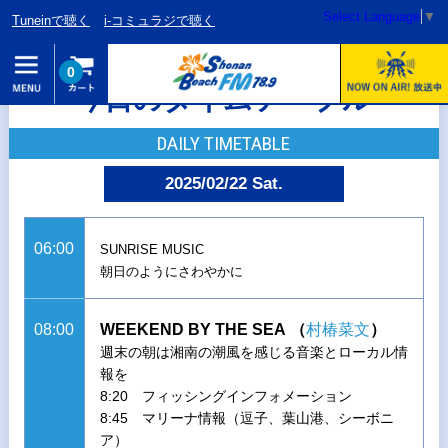
Select Language
▼
Tuneinで聴く
i-コミュラジで聴く
0
今日のタイムテーブル
DAILY TIMETABLE
2025/02/22 Sat.
06:00
SUNRISE MUSIC
朝日のようにさわやかに
08:00
WEEKEND BY THE SEA
（
村椿菜文
）
週末の朝は湘南の潮風を感じる音楽とローカル情
報を
8:20 フィッシングインフォメーション
8:45 マリーナ情報（逗子、葉山港、シーボニ
ア）