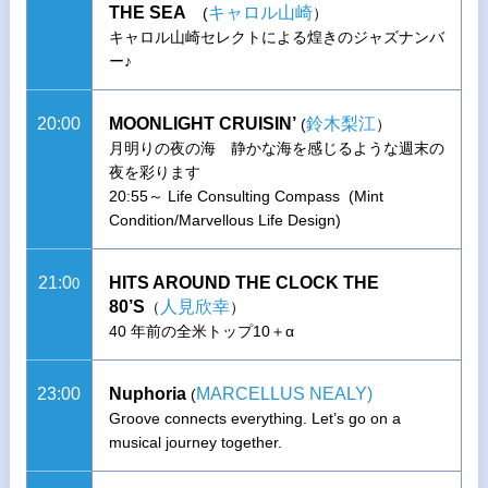
THE SEA
キャロル山崎
(
）
キャロル山崎セレクトによる煌きのジャズナンバ
ー♪
20:00
MOONLIGHT CRUISIN’
鈴木梨江
(
）
月明りの夜の海 静かな海を感じるような週末の
夜を彩ります
20:55～ Life Consulting Compass (Mint
Condition/Marvellous Life Design)
21:0
HITS AROUND THE CLOCK THE
0
80’S
人見欣幸
（
）
40 年前の全米トップ10＋α
23:00
Nuphoria
MARCELLUS NEALY)
(
Groove connects everything. Let’s go on a
musical journey together.