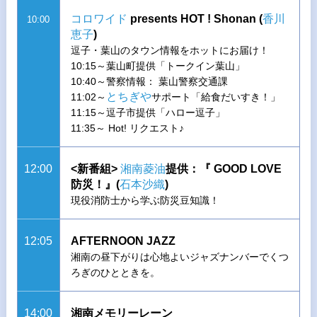
コロワイド
presents HOT ! Shonan (
香川
10:00
恵子
)
逗子・葉山のタウン情報をホットにお届け！
10:15～葉山町提供「トークイン葉山」
10:40～警察情報： 葉山警察交通課
とちぎや
11:02～
サポート「給食だいすき！」
11:15～逗子市提供「ハロー逗子」
11:35～ Hot! リクエスト♪
12:00
<新番組>
湘南菱油
提供：『 GOOD LOVE
防災！』(
石本沙織
)
現役消防士から学ぶ防災豆知識！
12:05
AFTERNOON JAZZ
湘南の昼下がりは心地よいジャズナンバーでくつ
ろぎのひとときを。
14:00
湘南メモリーレーン