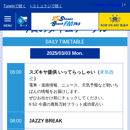
Select Language
▼
Tuneinで聴く
i-コミュラジで聴く
0
今日のタイムテーブル
DAILY TIMETABLE
2025/03/03 Mon.
06:00
スズキヤ提供 いってらっしゃい（
來島政
史
）
電車・道路情報、ニュース、天気予報など朝いち
ばんの情報をお届けします。
ぜひお出かけ前にチェックしてください。
6:52 今週の鹿島万鈴フラット成功星占い
08:00
JAZZY BREAK