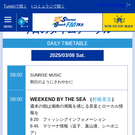
Select Language
▼
Tuneinで聴く
i-コミュラジで聴く
0
今日のタイムテーブル
DAILY TIMETABLE
2025/03/08 Sat.
06:00
SUNRISE MUSIC
朝日のようにさわやかに
08:00
WEEKEND BY THE SEA
（
村椿菜文
）
週末の朝は湘南の潮風を感じる音楽とローカル情
報を
8:20 フィッシングインフォメーション
8:45 マリーナ情報（逗子、葉山港、シーボニ
ア）