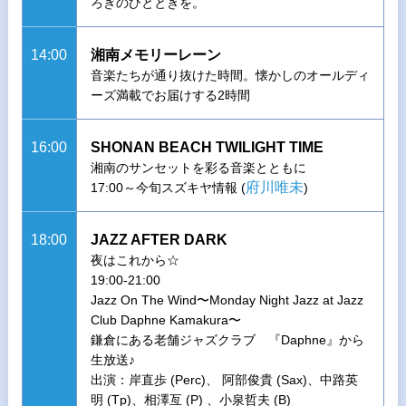
ろぎのひとときを。
14:00
湘南メモリーレーン
音楽たちが通り抜けた時間。懐かしのオールディ
ーズ満載でお届けする2時間
16:00
SHONAN BEACH TWILIGHT TIME
湘南のサンセットを彩る音楽とともに
府川唯未
17:00～今旬スズキヤ情報 (
)
18:00
JAZZ AFTER DARK
夜はこれから☆
19:00-21:00
Jazz On The Wind〜Monday Night Jazz at Jazz
Club Daphne Kamakura〜
鎌倉にある老舗ジャズクラブ 『Daphne』から
生放送♪
出演：岸直歩 (Perc)、 阿部俊貴 (Sax)、中路英
明 (Tp)、相澤亙 (P) 、小泉哲夫 (B)