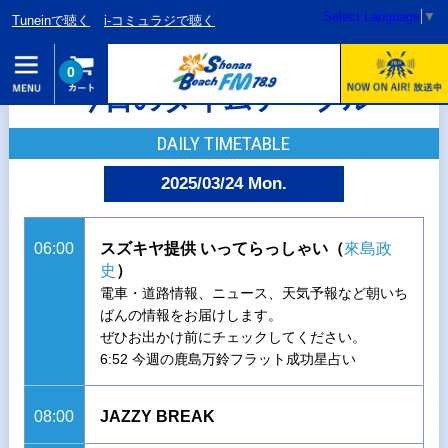
Select Language
▼
Tuneinで聴く
i-コミュラジで聴く
0
今日のタイムテーブル
DAILY TIMETABLE
2025/03/24 Mon.
06:00
スズキヤ提供 いってらっしゃい（
來島政
史
）
電車・道路情報、ニュース、天気予報など朝いち
ばんの情報をお届けします。
ぜひお出かけ前にチェックしてください。
6:52 今週の鹿島万鈴フラット成功星占い
08:00
JAZZY BREAK