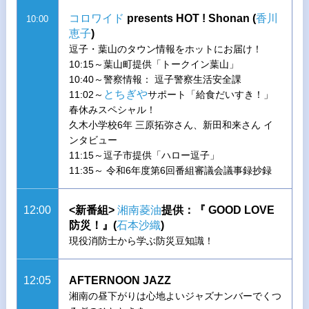
コロワイド
presents HOT ! Shonan (
香川
10:00
恵子
)
逗子・葉山のタウン情報をホットにお届け！
10:15～葉山町提供「トークイン葉山」
10:40～警察情報： 逗子警察生活安全課
とちぎや
11:02～
サポート「給食だいすき！」
春休みスペシャル！
久木小学校6年 三原拓弥さん、新田和来さん イ
ンタビュー
11:15～逗子市提供「ハロー逗子」
11:35～ 令和6年度第6回番組審議会議事録抄録
12:00
<新番組>
湘南菱油
提供：『 GOOD LOVE
防災！』(
石本沙織
)
現役消防士から学ぶ防災豆知識！
12:05
AFTERNOON JAZZ
湘南の昼下がりは心地よいジャズナンバーでくつ