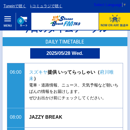
Select Language
▼
Tuneinで聴く
i-コミュラジで聴く
0
今日のタイムテーブル
DAILY TIMETABLE
2025/05/28 Wed.
06:00
スズキヤ
提供 いってらっしゃい（
府川唯
未
）
電車・道路情報、ニュース、天気予報など朝いち
ばんの情報をお届けします。
ぜひお出かけ前にチェックしてください。
08:00
JAZZY BREAK