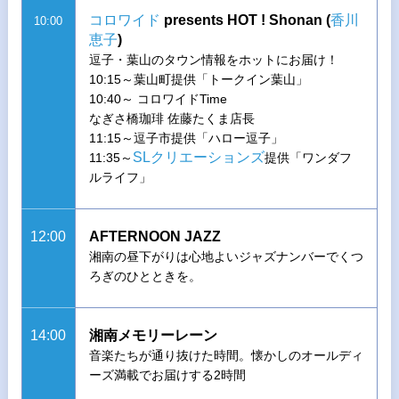
コロワイド
presents HOT ! Shonan (
香川
10:00
恵子
)
逗子・葉山のタウン情報をホットにお届け！
10:15～葉山町提供「トークイン葉山」
10:40～ コロワイドTime
なぎさ橋珈琲 佐藤たくま店長
11:15～逗子市提供「ハロー逗子」
SLクリエーションズ
11:35～
提供「ワンダフ
ルライフ」
12:00
AFTERNOON JAZZ
湘南の昼下がりは心地よいジャズナンバーでくつ
ろぎのひとときを。
14:00
湘南メモリーレーン
音楽たちが通り抜けた時間。懐かしのオールディ
ーズ満載でお届けする2時間