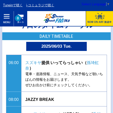
Select Language
▼
Tuneinで聴く
i-コミュラジで聴く
0
今日のタイムテーブル
DAILY TIMETABLE
2025/06/03 Tue.
06:00
スズキヤ
提供 いってらっしゃい（
孫埼虹
奈
）
電車・道路情報、ニュース、天気予報など朝いち
ばんの情報をお届けします。
ぜひお出かけ前にチェックしてください。
08:00
JAZZY BREAK