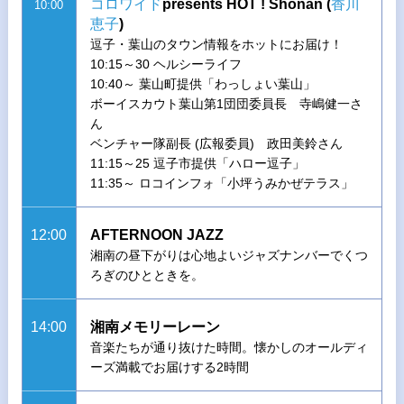
コロワイド
presents HOT ! Shonan (
香川
10:00
恵子
)
逗子・葉山のタウン情報をホットにお届け！
10:15～30 ヘルシーライフ
10:40～ 葉山町提供「わっしょい葉山」
ボーイスカウト葉山第1団団委員長 寺嶋健一さ
ん
ベンチャー隊副長 (広報委員) 政田美鈴さん
11:15～25 逗子市提供「ハロー逗子」
11:35～ ロコインフォ「小坪うみかぜテラス」
12:00
AFTERNOON JAZZ
湘南の昼下がりは心地よいジャズナンバーでくつ
ろぎのひとときを。
14:00
湘南メモリーレーン
音楽たちが通り抜けた時間。懐かしのオールディ
ーズ満載でお届けする2時間