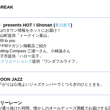
BREAK
presents HOT ! Shonan (
)
ド
香川恵子
山のタウン情報をホットにお届け！
～葉山町提供「トークイン葉山」
9 to you
チFMマガジン掲載店ご紹介
nsulting Compass 三浦一さん、小林諭さん
～逗子市提供「ハロー逗子」
Lクリエーションズ
提供「ワンダフルライフ」
OON JAZZ
下がりは心地よいジャズナンバーでくつろぎのひとときを。
リーレーン
が通り抜けた時間。懐かしのオールディーズ満載でお届けする