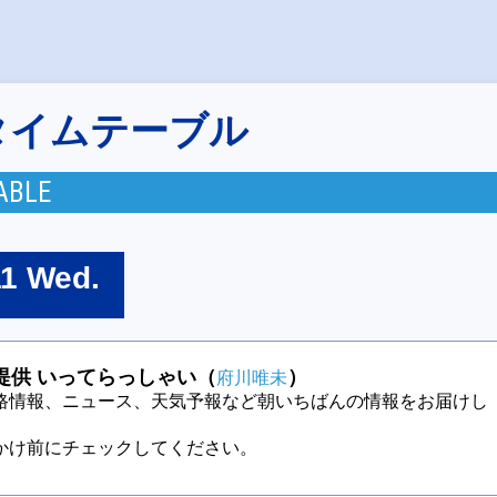
タイムテーブル
ABLE
11 Wed.
提供 いってらっしゃい（
）
府川唯未
路情報、ニュース、天気予報など朝いちばんの情報をお届けし
かけ前にチェックしてください。