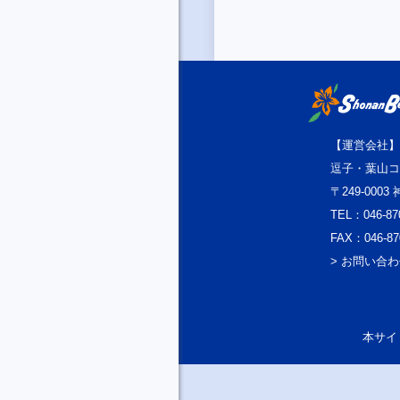
【運営会社】
逗子・葉山コ
〒249-000
TEL：046-87
FAX：046-87
> お問い合
本サイト