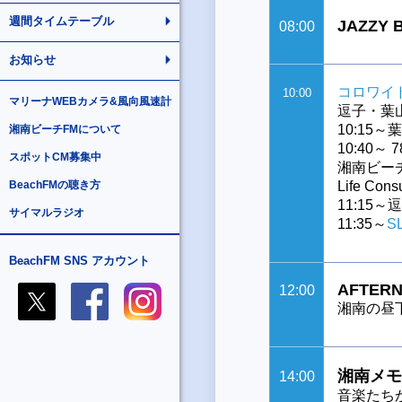
週間タイムテーブル
JAZZY 
08:00
お知らせ
コロワイ
10:00
マリーナWEBカメラ&風向風速計
逗子・葉
10:15
湘南ビーチFMについて
10:40～ 78
スポットCM募集中
湘南ビー
BeachFMの聴き方
Life Co
11:15
サイマルラジオ
11:35～
S
BeachFM SNS アカウント
AFTERN
12:00
湘南の昼
湘南メモ
14:00
音楽たち