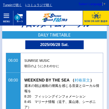
Select Language
▼
Tuneinで聴く
i-コミュラジで聴く
0
今日のタイムテーブル
DAILY TIMETABLE
2025/06/28 Sat.
06:00
SUNRISE MUSIC
朝日のようにさわやかに
08:00
WEEKEND BY THE SEA
（
村椿菜文
）
週末の朝は湘南の潮風を感じる音楽とローカル情
報を
8:20 フィッシングインフォメーション
8:45 マリーナ情報（逗子、葉山港、シーボニ
ア）