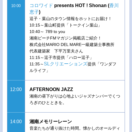
コロワイド
presents HOT ! Shonan (
香川
10:00
恵子
)
逗子・葉山のタウン情報をホットにお届け！
10:15～葉山町提供「トークイン葉山」
10:40～ 789 to you
湘南ビーチFMマガジン掲載店ご紹介！
株式会社MARIO DEL MARE一級建築士事務所
代表建築家 下平万里夫さん
11:15～逗子市提供「ハロー逗子」
SLクリエーションズ
11:35～
提供「ワンダフ
ルライフ」
12:00
AFTERNOON JAZZ
湘南の昼下がりは心地よいジャズナンバーでくつ
ろぎのひとときを。
14:00
湘南メモリーレーン
音楽たちが通り抜けた時間。懐かしのオールディ