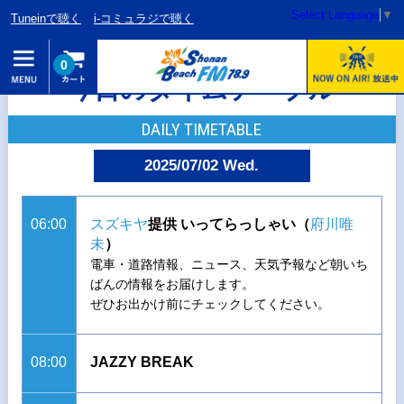
Select Language
▼
Tuneinで聴く
i-コミュラジで聴く
0
今日のタイムテーブル
DAILY TIMETABLE
2025/07/02 Wed.
06:00
スズキヤ
提供 いってらっしゃい（
府川唯
未
）
電車・道路情報、ニュース、天気予報など朝いち
ばんの情報をお届けします。
ぜひお出かけ前にチェックしてください。
08:00
JAZZY BREAK