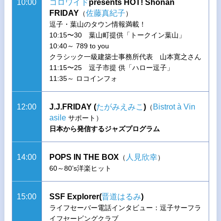
10:00
コロワイド
presents HOT! Shonan
FRIDAY
佐藤真紀子
（
）
逗子・葉山のタウン情報満載！
10:15〜30 葉山町提供「トークイン葉山」
10:40～ 789 to you
クラシック一級建築士事務所代表 山本寛之さん
11:15〜25 逗子市提 供「ハロー逗子」
11:35～ ロコインフォ
12:00
J.J.FRIDAY (
たがみえみこ
)
Bistrot à Vin
（
asile
サポート）
日本から発信するジャズプログラム
14:00
POPS IN THE BOX
人見欣幸
（
）
60～80’s洋楽ヒット
15:00
SSF Explorer(
晋道はるみ
)
ライフセーバー電話インタビュー：逗子サーフラ
イフセービングクラブ