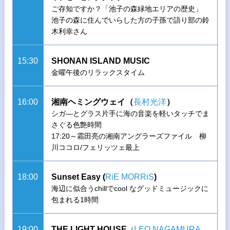
ご存知ですか？「池子の森緑地エリアの歴史」
池子の森に住んでいらした方の子孫で語り部の鈴
木利幸さん
15:30
SHONAN ISLAND MUSIC
金曜午後のリラックスタイム
16:00
湘南ヘミングウェイ（
長村光洋
）
シガ―とグラス片手に海の音楽を軽いタッチでま
さぐる色艶時間
17:20～霜田亮の湘南アングラーズファイル 柳
川ココロ/フェリッツェ最上
18:00
Sunset Easy (
RiE MORRiS
)
海辺に似合うchillでcool なグッドミュージックに
包まれる1時間
19:00
THE LIGHT HOUSE
LEO NAGAMURA
（