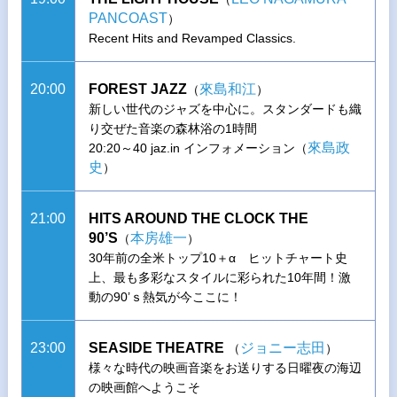
PANCOAST
）
Recent Hits and Revamped Classics.
20:00
FOREST JAZZ
來島和江
（
）
新しい世代のジャズを中心に。スタンダードも織
り交ぜた音楽の森林浴の1時間
來島政
20:20～40 jaz.in インフォメーション（
史
）
21:00
HITS AROUND THE CLOCK THE
90’S
本房雄一
（
）
30年前の全米トップ10＋α ヒットチャート史
上、最も多彩なスタイルに彩られた10年間！激
動の90’ｓ熱気が今ここに！
23:00
SEASIDE THEATRE
ジョニー志田
（
）
様々な時代の映画音楽をお送りする日曜夜の海辺
の映画館へようこそ