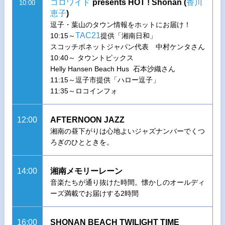
コロワイド
presents HOT ! Shonan (
香川
10:00
恵子
)
逗子・葉山のタウン情報をホットにお届け！
TAC21
10:15～
提供「湘南日和」
スコッチボネットジャパン代表 中村ケンタさん
10:40～ タウントピックス
Helly Hansen Beach Hus 石本沙織さん
11:15～逗子市提供「ハロー逗子」
11:35～ロコインフォ
12:00
AFTERNOON JAZZ
湘南の昼下がりは心地よいジャズナンバーでくつ
ろぎのひとときを。
14:00
湘南メモリーレーン
音楽たちが通り抜けた時間。懐かしのオールディ
ーズ満載でお届けする2時間
16:00
SHONAN BEACH TWILIGHT TIME