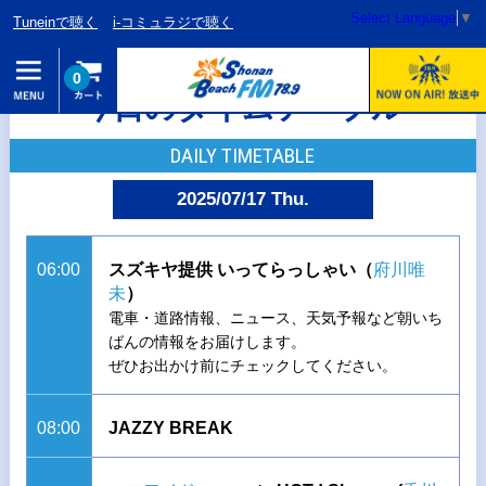
Select Language
▼
Tuneinで聴く
i-コミュラジで聴く
0
今日のタイムテーブル
DAILY TIMETABLE
2025/07/17 Thu.
06:00
スズキヤ提供 いってらっしゃい（
府川唯
未
）
電車・道路情報、ニュース、天気予報など朝いち
ばんの情報をお届けします。
ぜひお出かけ前にチェックしてください。
08:00
JAZZY BREAK