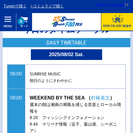
Select Language
▼
Tuneinで聴く
i-コミュラジで聴く
0
今日のタイムテーブル
DAILY TIMETABLE
2025/08/02 Sat.
06:00
SUNRISE MUSIC
朝日のようにさわやかに
08:00
WEEKEND BY THE SEA
（
村椿菜文
）
週末の朝は湘南の潮風を感じる音楽とローカル情
報を
8:20 フィッシングインフォメーション
8:45 マリーナ情報（逗子、葉山港、シーボニ
ア）