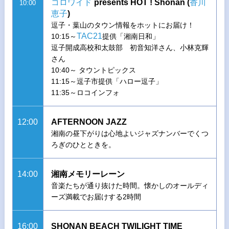
コロワイド
presents HOT ! Shonan (
香川
10:00
恵子
)
逗子・葉山のタウン情報をホットにお届け！
TAC21
10:15～
提供「湘南日和」
逗子開成高校和太鼓部 初音知洋さん、小林克輝
さん
10:40～ タウントピックス
11:15～逗子市提供「ハロー逗子」
11:35～ロコインフォ
12:00
AFTERNOON JAZZ
湘南の昼下がりは心地よいジャズナンバーでくつ
ろぎのひとときを。
14:00
湘南メモリーレーン
音楽たちが通り抜けた時間。懐かしのオールディ
ーズ満載でお届けする2時間
16:00
SHONAN BEACH TWILIGHT TIME