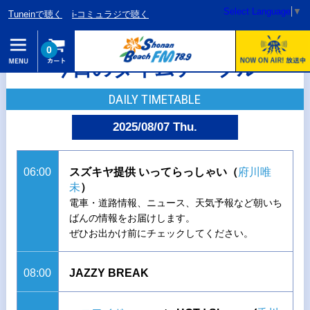
Select Language
▼
Tuneinで聴く
i-コミュラジで聴く
0
今日のタイムテーブル
DAILY TIMETABLE
2025/08/07 Thu.
06:00
スズキヤ提供 いってらっしゃい（
府川唯
未
）
電車・道路情報、ニュース、天気予報など朝いち
ばんの情報をお届けします。
ぜひお出かけ前にチェックしてください。
08:00
JAZZY BREAK