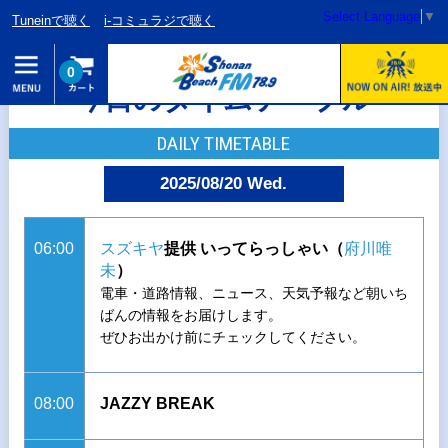
Select Language
▼
Tuneinで聴く
i-コミュラジで聴く
0
今日のタイムテーブル
DAILY TIMETABLE
2025/08/20 Wed.
06:00
スズキヤ
提供 いってらっしゃい（
府川唯
未
）
電車・道路情報、ニュース、天気予報など朝いち
ばんの情報をお届けします。
ぜひお出かけ前にチェックしてください。
08:00
JAZZY BREAK