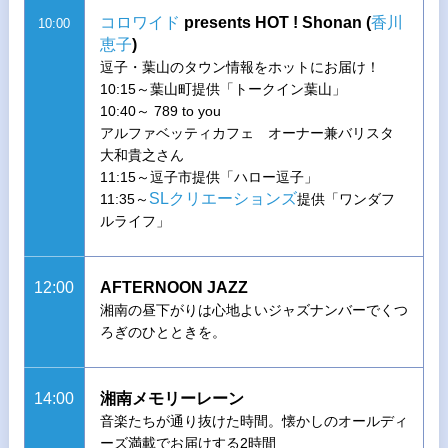
コロワイド
presents HOT ! Shonan (
香川
10:00
恵子
)
逗子・葉山のタウン情報をホットにお届け！
10:15～葉山町提供「トークイン葉山」
10:40～ 789 to you
アルファベッティカフェ オーナー兼バリスタ
大和貴之さん
11:15～逗子市提供「ハロー逗子」
SLクリエーションズ
11:35～
提供「ワンダフ
ルライフ」
12:00
AFTERNOON JAZZ
湘南の昼下がりは心地よいジャズナンバーでくつ
ろぎのひとときを。
14:00
湘南メモリーレーン
音楽たちが通り抜けた時間。懐かしのオールディ
ーズ満載でお届けする2時間