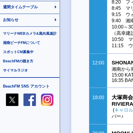
8:20 
週間タイムテーブル
8:45
9:15
お知らせ
9:40 
10:00～3
（高幸建設/
マリーナWEBカメラ&風向風速計
10:5
湘南ビーチFMについて
11:15
スポットCM募集中
BeachFMの聴き方
SHONAN
12:00
湘南から発信す
サイマルラジオ
15:00 KA
16:35 BA
BeachFM SNS アカウント
大塚商会 p
18:00
RIVIER
(
キャロ
バー♪