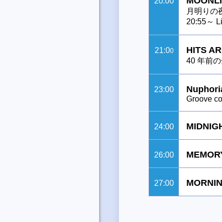
MOONLI
20:00
月明りの
20:55～ Li
HITS A
21:0
0
40 年前
Nuphori
23:00
Groove con
MIDNIG
24:00
MEMOR
26:00
MORNIN
27:00