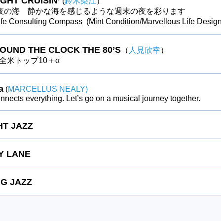
GHT CRUISIN’
(
鈴木梨江
）
夜の海 静かな海を感じるような週末の夜を彩ります
fe Consulting Compass (Mint Condition/Marvellous Life Design
ROUND THE CLOCK THE 80’S
（
人見欣幸
）
の全米トップ10＋α
a
(
MARCELLUS NEALY)
nects everything. Let’s go on a musical journey together.
HT JAZZ
Y LANE
G JAZZ