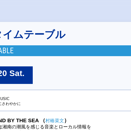
タイムテーブル
ABLE
20 Sat.
USIC
にさわやかに
D BY THE SEA
（
）
村椿菜文
は湘南の潮風を感じる音楽とローカル情報を