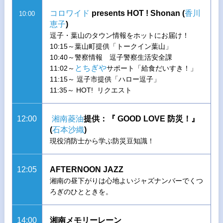
コロワイド
presents HOT ! Shonan (
香川
10:00
恵子
)
逗子・葉山のタウン情報をホットにお届け！
10:15～葉山町提供「トークイン葉山」
10:40～警察情報 逗子警察生活安全課
とちぎや
11:02～
サポート「給食だいすき！」
11:15～ 逗子市提供「ハロー逗子」
11:35～ HOT! リクエスト
12:00
湘南菱油
提供：『 GOOD LOVE 防災！』
(
石本沙織
)
現役消防士から学ぶ防災豆知識！
12:05
AFTERNOON JAZZ
湘南の昼下がりは心地よいジャズナンバーでくつ
ろぎのひとときを。
14:00
湘南メモリーレーン