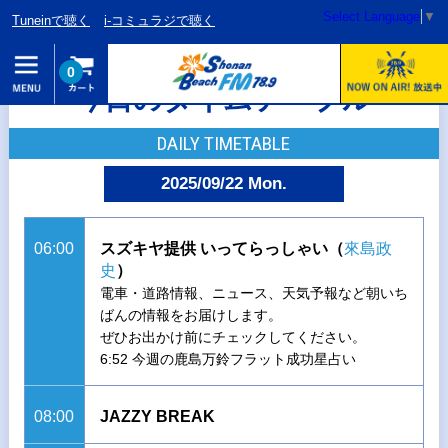
Select Language
▼
Tuneinで聴く
i-コミュラジで聴く
0
今日のタイムテーブル
DAILY TIMETABLE
2025/09/22 Mon.
06:00
スズキヤ提供 いってらっしゃい（
來島政
史
）
電車・道路情報、ニュース、天気予報など朝いち
ばんの情報をお届けします。
ぜひお出かけ前にチェックしてください。
6:52 今週の鹿島万鈴フラット成功星占い
08:00
JAZZY BREAK