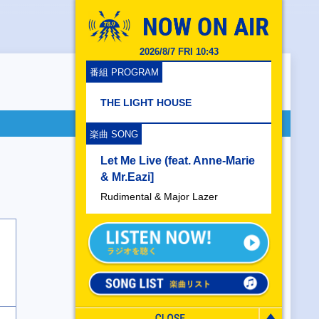
2026/8/7 FRI 10:43
番組 PROGRAM
THE LIGHT HOUSE
楽曲 SONG
Let Me Live (feat. Anne-Marie
& Mr.Eazi]
Rudimental & Major Lazer