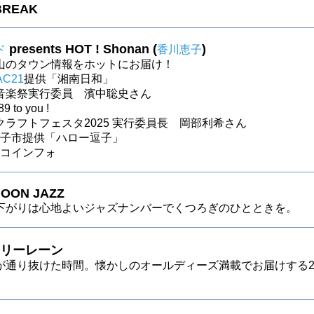
BREAK
presents HOT ! Shonan (
)
ド
香川恵子
山のタウン情報をホットにお届け！
AC21
提供「湘南日和」
音楽祭実行委員 濱中聡史さん
9 to you !
クラフトフェスタ2025 実行委員長 岡部利希さん
～逗子市提供「ハロー逗子」
～ロコインフォ
OON JAZZ
下がりは心地よいジャズナンバーでくつろぎのひとときを。
リーレーン
が通り抜けた時間。懐かしのオールディーズ満載でお届けする