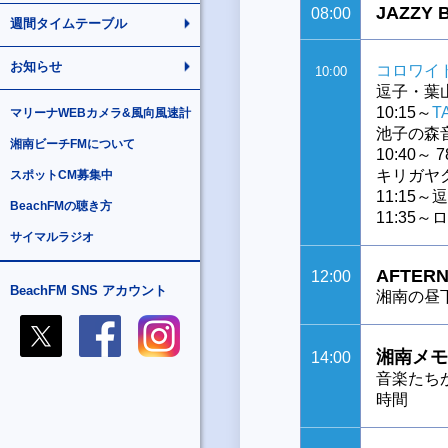
JAZZY 
08:00
週間タイムテーブル
お知らせ
コロワイ
10:00
逗子・葉
10:15～
T
マリーナWEBカメラ&風向風速計
池子の森
湘南ビーチFMについて
10:40～ 78
キリガヤ
スポットCM募集中
11:15
BeachFMの聴き方
11:35
サイマルラジオ
AFTERN
12:00
BeachFM SNS アカウント
湘南の昼
湘南メモ
14:00
音楽たち
時間