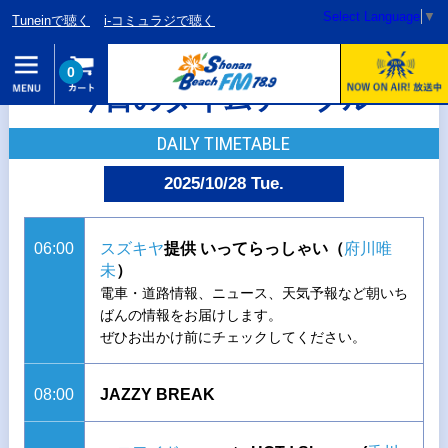
Select Language
▼
Tuneinで聴く
i-コミュラジで聴く
0
今日のタイムテーブル
DAILY TIMETABLE
2025/10/28 Tue.
06:00
スズキヤ
提供 いってらっしゃい（
府川唯
未
）
電車・道路情報、ニュース、天気予報など朝いち
ばんの情報をお届けします。
ぜひお出かけ前にチェックしてください。
08:00
JAZZY BREAK