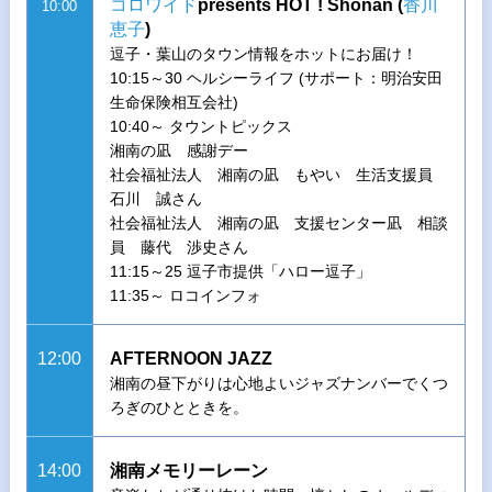
コロワイド
presents HOT ! Shonan (
香川
10:00
恵子
)
逗子・葉山のタウン情報をホットにお届け！
10:15～30 ヘルシーライフ (サポート：明治安田
生命保険相互会社)
10:40～ タウントピックス
湘南の凪 感謝デー
社会福祉法人 湘南の凪 もやい 生活支援員
石川 誠さん
社会福祉法人 湘南の凪 支援センター凪 相談
員 藤代 渉史さん
11:15～25 逗子市提供「ハロー逗子」
11:35～ ロコインフォ
12:00
AFTERNOON JAZZ
湘南の昼下がりは心地よいジャズナンバーでくつ
ろぎのひとときを。
14:00
湘南メモリーレーン