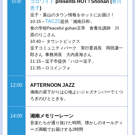
コロワイド
presents HOT ! Shonan (
香川
10:00
恵子
)
逗子・葉山のタウン情報をホットにお届け！
TAC21
10:15～
提供「湘南日和」
食の学校Peaceful gohan主宰 食養生講師 川
原のりこさん
10:40～ タウントピックス
逗子コミュニティパーク 実行委員長 岡田謙一
郎さん 事務局長 大内喜海さん
11:15～逗子市提供「ハロー逗子」
11:35～ロコインフォ
12:00
AFTERNOON JAZZ
湘南の昼下がりは心地よいジャズナンバーでくつ
ろぎのひとときを。
14:00
湘南メモリーレーン
音楽たちが通り抜けた時間。懐かしのオールディ
ーズ満載でお届けする2時間