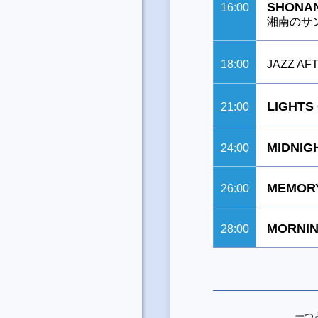
SHONAN
16:00
湘南のサ
18:00
JAZZ A
LIGH
21:00
MIDNIG
24:00
MEMORY
26:00
MORNIN
28:00
一つ