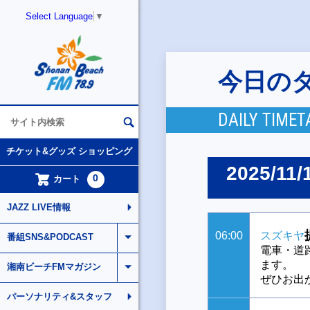
Select Language
▼
今日の
DAILY TIMET
チケット&グッズ ショッピング
2025/11/
0
カート
JAZZ LIVE情報
06:00
スズキヤ
番組SNS&PODCAST
電車・道
ます。
湘南ビーチFMマガジン
ぜひお出
パーソナリティ&スタッフ