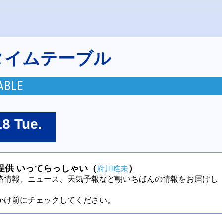
タイムテーブル
ABLE
18 Tue.
提供 いってらっしゃい（
）
府川唯未
路情報、ニュース、天気予報など朝いちばんの情報をお届けし
かけ前にチェックしてください。