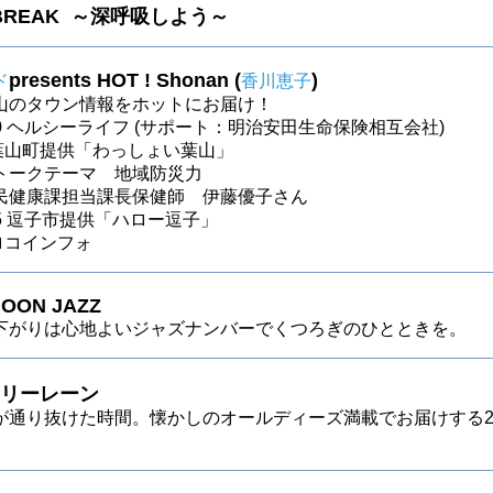
 BREAK ～深呼吸しよう～
presents HOT ! Shonan (
)
ド
香川恵子
山のタウン情報をホットにお届け！
～30 ヘルシーライフ (サポート：明治安田生命保険相互会社)
～ 葉山町提供「わっしょい葉山」
トークテーマ 地域防災力
民健康課担当課長保健師 伊藤優子さん
～25 逗子市提供「ハロー逗子」
 ロコインフォ
OON JAZZ
下がりは心地よいジャズナンバーでくつろぎのひとときを。
リーレーン
が通り抜けた時間。懐かしのオールディーズ満載でお届けする