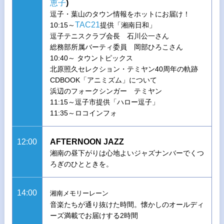
恵子
)
逗子・葉山のタウン情報をホットにお届け！
TAC21
10:15～
提供「湘南日和」
逗子テニスクラブ会長 石川公一さん
総務部所属バーティ委員 岡部ひろこさん
10:40～ タウントピックス
北原照久セレクション・テミヤン40周年の軌跡
CDBOOK「アニミズム」について
浜辺のフォークシンガー テミヤン
11:15～逗子市提供「ハロー逗子」
11:35～ロコインフォ
12:00
AFTERNOON JAZZ
湘南の昼下がりは心地よいジャズナンバーでくつ
ろぎのひとときを。
14:00
湘南メモリーレーン
音楽たちが通り抜けた時間。懐かしのオールディ
ーズ満載でお届けする2時間