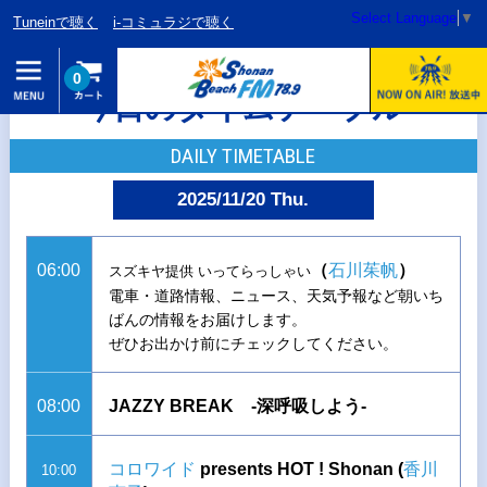
Select Language
▼
Tuneinで聴く
i-コミュラジで聴く
0
今日のタイムテーブル
DAILY TIMETABLE
2025/11/20 Thu.
06:00
（
石川茱帆
）
スズキヤ提供 いってらっしゃい
電車・道路情報、ニュース、天気予報など朝いち
ばんの情報をお届けします。
ぜひお出かけ前にチェックしてください。
08:00
JAZZY BREAK -深呼吸しよう-
コロワイド
presents HOT ! Shonan (
香川
10:00