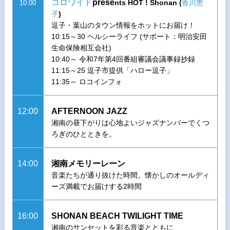
コロワイド
prese
nts HOT ! Shonan (
香川恵
10:00
子
)
逗子・葉山のタウン情報をホットにお届け！
10:15～30 ヘルシーライフ (サポート：明治安田
生命保険相互会社)
10:40～ 令和7年第4回番組審議会議事録抄録
11:15～25 逗子市提供「ハロー逗子」
11:35～ ロコインフォ
12:00
AFTERNOON JAZZ
湘南の昼下がりは心地よいジャズナンバーでくつ
ろぎのひとときを。
14:00
湘南メモリーレーン
音楽たちが通り抜けた時間。懐かしのオールディ
ーズ満載でお届けする2時間
16:00
SHONAN BEACH TWILIGHT TIME
湘南のサンセットを彩る音楽とともに