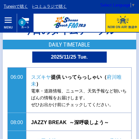
Select Language
▼
Tuneinで聴く
i-コミュラジで聴く
0
今日のタイムテーブル
DAILY TIMETABLE
2025/11/25 Tue.
06:00
スズキヤ
提供 いってらっしゃい（
府川唯
未
）
電車・道路情報、ニュース、天気予報など朝いち
ばんの情報をお届けします。
ぜひお出かけ前にチェックしてください。
08:00
JAZZY BREAK ～深呼吸しよう～