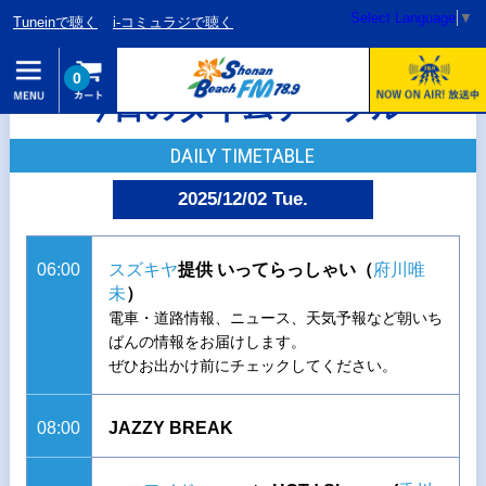
Select Language
▼
Tuneinで聴く
i-コミュラジで聴く
0
今日のタイムテーブル
DAILY TIMETABLE
2025/12/02 Tue.
06:00
スズキヤ
提供 いってらっしゃい（
府川唯
未
）
電車・道路情報、ニュース、天気予報など朝いち
ばんの情報をお届けします。
ぜひお出かけ前にチェックしてください。
08:00
JAZZY BREAK