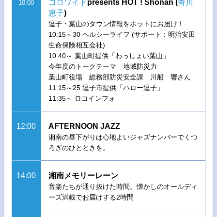
コロワイド
presents HOT ! Shonan (
香川
10:00
恵子
)
逗子・葉山のタウン情報をホットにお届け！
10:15～30 ヘルシーライフ (サポート：明治安田
生命保険相互会社)
10:40～ 葉山町提供「わっしょい葉山」
今年度のトークテーマ 地域防災力
葉山町役場 総務部防災安全課 川船 響さん
11:15～25 逗子市提供「ハロー逗子」
11:35～ ロコインフォ
12:00
AFTERNOON JAZZ
湘南の昼下がりは心地よいジャズナンバーでくつ
ろぎのひとときを。
14:00
湘南メモリーレーン
音楽たちが通り抜けた時間。懐かしのオールディ
ーズ満載でお届けする2時間