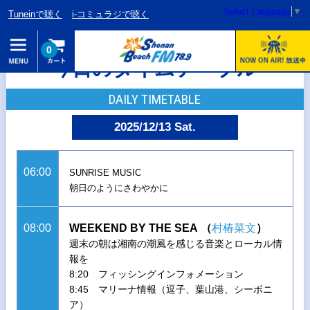
Select Language
▼
Tuneinで聴く
i-コミュラジで聴く
0
今日のタイムテーブル
DAILY TIMETABLE
2025/12/13 Sat.
06:00
SUNRISE MUSIC
朝日のようにさわやかに
08:00
WEEKEND BY THE SEA
（
村椿菜文
）
週末の朝は湘南の潮風を感じる音楽とローカル情
報を
8:20 フィッシングインフォメーション
8:45 マリーナ情報（逗子、葉山港、シーボニ
ア）