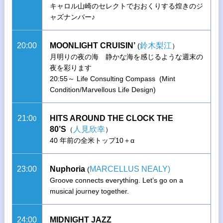
キャロル山崎のセレクトでおおくりする煌きのジ
ャズナンバー♪
20:00
MOONLIGHT CRUISIN’
鈴木梨江
(
）
月明りの夜の海 静かな海を感じるような週末の
夜を彩ります
20:55～ Life Consulting Compass (Mint
Condition/Marvellous Life Design)
21:0
HITS AROUND THE CLOCK THE
0
80’S
人見欣幸
（
）
40 年前の全米トップ10＋α
23:00
Nuphoria
MARCELLUS NEALY)
(
Groove connects everything. Let’s go on a
musical journey together.
24:00
MIDNIGHT JAZZ