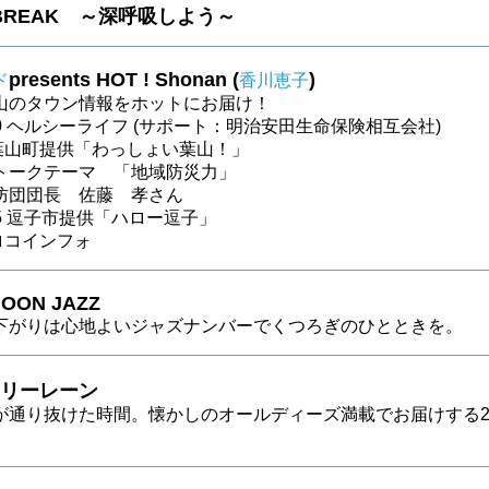
 BREAK ～深呼吸しよう～
presents HOT ! Shonan (
)
ド
香川恵子
山のタウン情報をホットにお届け！
～30 ヘルシーライフ (サポート：明治安田生命保険相互会社)
～ 葉山町提供「わっしょい葉山！」
トークテーマ 「地域防災力」
防団団長 佐藤 孝さん
～25 逗子市提供「ハロー逗子」
 ロコインフォ
OON JAZZ
下がりは心地よいジャズナンバーでくつろぎのひとときを。
リーレーン
が通り抜けた時間。懐かしのオールディーズ満載でお届けする