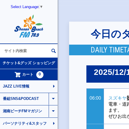
Select Language
▼
今日の
DAILY TIMET
チケット&グッズ ショッピング
2025/12/
0
カート
JAZZ LIVE情報
06:00
スズキヤ
番組SNS&PODCAST
電車・道
ます。
湘南ビーチFMマガジン
ぜひお出
パーソナリティ&スタッフ