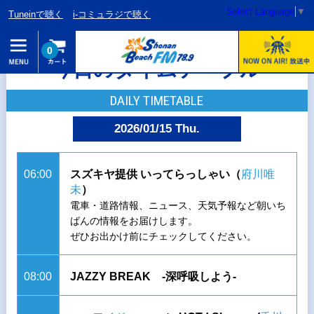
Select Language
▼
Tuneinで聴く
i-コミュラジで聴く
0
今日のタイムテーブル
DAILY TIMETABLE
2026/01/15 Thu.
06:00
スズキヤ提供 いってらっしゃい（
府川唯
未
）
電車・道路情報、ニュース、天気予報など朝いち
ばんの情報をお届けします。
ぜひお出かけ前にチェックしてください。
08:00
JAZZY BREAK -深呼吸しよう-