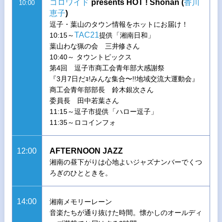
コロワイド
presents HOT ! Shonan (
香川
10:00
恵子
)
逗子・葉山のタウン情報をホットにお届け！
TAC21
10:15～
提供「湘南日和」
葉山わな猟の会 三井修さん
10:40～ タウントピックス
第4回 逗子市商工会青年部大感謝祭
『3月7日だｮ!みんな集合〜!!地域交流大運動会』
商工会青年部部長 鈴木銀次さん
委員長 田中若葉さん
11:15～逗子市提供「ハロー逗子」
11:35～ロコインフォ
12:00
AFTERNOON JAZZ
湘南の昼下がりは心地よいジャズナンバーでくつ
ろぎのひとときを。
14:00
湘南メモリーレーン
音楽たちが通り抜けた時間。懐かしのオールディ