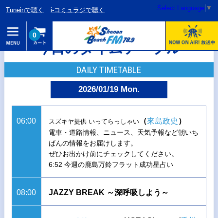
Select Language
▼
Tuneinで聴く
i-コミュラジで聴く
0
今日のタイムテーブル
DAILY TIMETABLE
2026/01/19 Mon.
06:00
（
來島政史
）
スズキヤ提供 いってらっしゃい
電車・道路情報、ニュース、天気予報など朝いち
ばんの情報をお届けします。
ぜひお出かけ前にチェックしてください。
6:52 今週の鹿島万鈴フラット成功星占い
08:00
JAZZY BREAK ～深呼吸しよう～