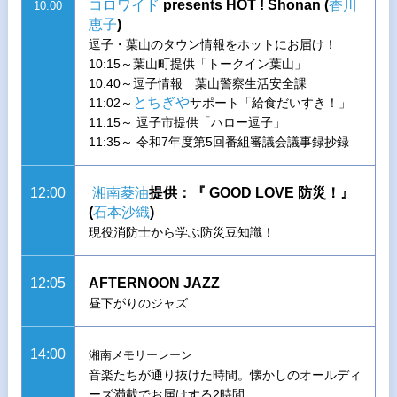
コロワイド
presents HOT ! Shonan (
香川
10:00
恵子
)
逗子・葉山のタウン情報をホットにお届け！
10:15～葉山町提供「トークイン葉山」
10:40～逗子情報 葉山警察生活安全課
とちぎや
11:02～
サポート「給食だいすき！」
11:15～ 逗子市提供「ハロー逗子」
11:35～ 令和7年度第5回番組審議会議事録抄録
12:00
湘南菱油
提供：『 GOOD LOVE 防災！』
(
石本沙織
)
現役消防士から学ぶ防災豆知識！
12:05
AFTERNOON JAZZ
昼下がりのジャズ
14:00
湘南メモリーレーン
音楽たちが通り抜けた時間。懐かしのオールディ
ーズ満載でお届けする2時間