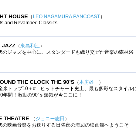
GHT HOUSE
（
LEO NAGAMURA PANCOAST
）
ts and Revamped Classics.
 JAZZ
（
來島和江
）
代のジャズを中心に。スタンダードも織り交ぜた音楽の森林浴
ROUND THE CLOCK THE 90’S
（
本房雄一
）
の全米トップ10＋α ヒットチャート史上、最も多彩なスタイル
0年間！激動の90’ｓ熱気が今ここに！
E THEATRE
（
ジョニー志田
）
代の映画音楽をお送りする日曜夜の海辺の映画館へようこそ