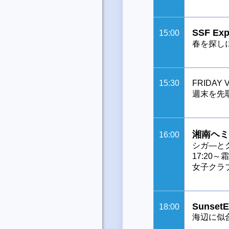
SSF Expl
15:00
春を探し
15:30
FRIDAY V
週末を先取
湘南ヘミ
16:00
シガ―と
17:2
女子クラ
SunsetE
18:00
海辺に似合