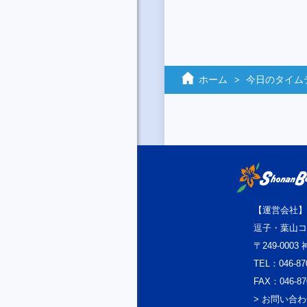
ホーム
今日のタイム
【運営会社】
逗子・葉山コ
〒249-000
TEL：046-87
FAX：046-87
> お問い合