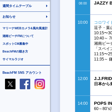
JAZZY 
08:00
週間タイムテーブル
お知らせ
10:00
コロワイ
逗子・葉
マリーナWEBカメラ&風向風速計
10:15
湘南ビーチFMについて
10:40～ 78
湘南ビー
スポットCM募集中
「スペイ
BeachFMの聴き方
11:15
11:35
サイマルラジオ
BeachFM SNS アカウント
J.J.FRID
12:00
日本から
POPS I
14:00
60～80’