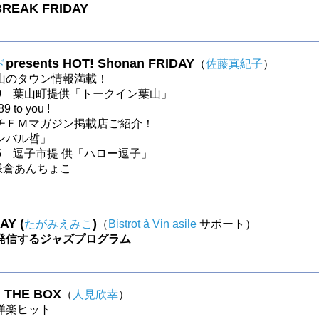
BREAK FRIDAY
presents HOT! Shonan FRIDAY
ド
（
佐藤真紀子
）
山のタウン情報満載！
〜30 葉山町提供「トークイン葉山」
9 to you !
チＦＭマガジン掲載店ご紹介！
ンバル哲」
〜25 逗子市提 供「ハロー逗子」
～ 鎌倉あんちょこ
AY (
)
たがみえみこ
（
Bistrot à Vin asile
サポート）
発信するジャズプログラム
N THE BOX
（
人見欣幸
）
s洋楽ヒット