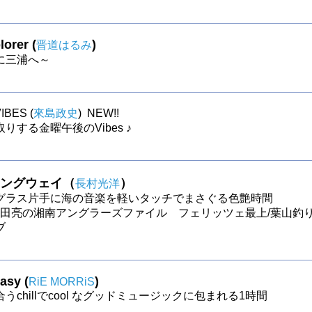
orer (
)
晋道はるみ
に三浦へ～
IBES (
來島政史
) NEW!!
りする金曜午後のVibes ♪
ングウェイ（
）
長村光洋
グラス片手に海の音楽を軽いタッチでまさぐる色艶時間
0～霜田亮の湘南アングラーズファイル フェリッツェ最上/葉山釣
ブ
asy (
)
RiE MORRiS
うchillでcool なグッドミュージックに包まれる1時間