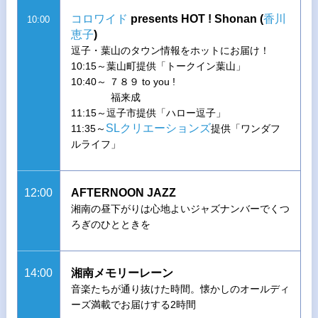
コロワイド
presents HOT ! Shonan (
香川
10:00
恵子
)
逗子・葉山のタウン情報をホットにお届け！
10:15～葉山町提供「トークイン葉山」
10:40～ ７８９ to you !
福来成
11:15～逗子市提供「ハロー逗子」
SLクリエーションズ
11:35～
提供「ワンダフ
ルライフ」
12:00
AFTERNOON JAZZ
湘南の昼下がりは心地よいジャズナンバーでくつ
ろぎのひとときを
14:00
湘南メモリーレーン
音楽たちが通り抜けた時間。懐かしのオールディ
ーズ満載でお届けする2時間