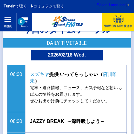
Select Language
▼
Tuneinで聴く
i-コミュラジで聴く
0
今日のタイムテーブル
DAILY TIMETABLE
2026/02/18 Wed.
06:00
スズキヤ
提供 いってらっしゃい（
府川唯
未
）
電車・道路情報、ニュース、天気予報など朝いち
ばんの情報をお届けします。
ぜひお出かけ前にチェックしてください。
08:00
JAZZY BREAK ～深呼吸しよう～