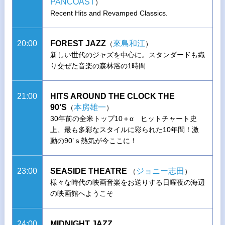
PANCOAST
）
Recent Hits and Revamped Classics.
20:00
FOREST JAZZ
來島和江
（
）
新しい世代のジャズを中心に。スタンダードも織
り交ぜた音楽の森林浴の1時間
21:00
HITS AROUND THE CLOCK THE
90’S
本房雄一
（
）
30年前の全米トップ10＋α ヒットチャート史
上、最も多彩なスタイルに彩られた10年間！激
動の90’ｓ熱気が今ここに！
23:00
SEASIDE THEATRE
ジョニー志田
（
）
様々な時代の映画音楽をお送りする日曜夜の海辺
の映画館へようこそ
24:00
MIDNIGHT JAZZ