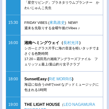
「星空リビング」プラネタリウムプランナー か
わいじゅんこ先生
15:30
來島政史
FRIDAY VIBES (
) NEW!!
週末を先取りする金曜午後のVibes ♪
16:00
湘南ヘミングウェイ（
長村光洋
）
シガ―とグラス片手に海の音楽を軽いタッチでま
さぐる色艶時間
17:20～霜田亮の湘南アングラーズファイル フ
ェリッツェ最上/葉山釣り女子クラブ
18:00
SunsetEasy (
RiE MORRiS
)
海辺に似合うchillでcool なグッドミュージックに
包まれる1時間
19:00
THE LIGHT HOUSE
LEO NAGAMURA
（