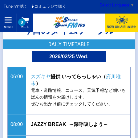
Select Language
▼
Tuneinで聴く
i-コミュラジで聴く
0
今日のタイムテーブル
DAILY TIMETABLE
2026/02/25 Wed.
06:00
スズキヤ
提供 いってらっしゃい（
府川唯
未
）
電車・道路情報、ニュース、天気予報など朝いち
ばんの情報をお届けします。
ぜひお出かけ前にチェックしてください。
08:00
JAZZY BREAK ～深呼吸しよう～