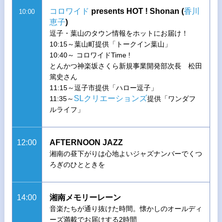
コロワイド
presents HOT ! Shonan (
香川
10:00
恵子
)
逗子・葉山のタウン情報をホットにお届け！
10:15～葉山町提供「トークイン葉山」
10:40～ コロワイドTime !
とんかつ神楽坂さくら新規事業開発部次長 松田
篤史さん
11:15～逗子市提供「ハロー逗子」
SLクリエーションズ
11:35～
提供「ワンダフ
ルライフ」
12:00
AFTERNOON JAZZ
湘南の昼下がりは心地よいジャズナンバーでくつ
ろぎのひとときを
14:00
湘南メモリーレーン
音楽たちが通り抜けた時間。懐かしのオールディ
ーズ満載でお届けする2時間