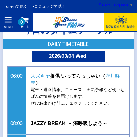
Select Language
▼
Tuneinで聴く
i-コミュラジで聴く
0
今日のタイムテーブル
DAILY TIMETABLE
2026/03/04 Wed.
06:00
スズキヤ
提供 いってらっしゃい（
府川唯
未
）
電車・道路情報、ニュース、天気予報など朝いち
ばんの情報をお届けします。
ぜひお出かけ前にチェックしてください。
08:00
JAZZY BREAK ～深呼吸しよう～