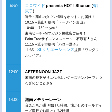
コロワイド
presents HOT ! Shonan (
香川
10:00
恵子
)
逗子・葉山のタウン情報をホットにお届け！
10:15～葉山町提供「トークイン葉山」
10:40～ 789 to you !
湘南ビーチFMマガジン掲載店ご紹介！
Palm Treeサイエンススクール 石原有人さん
11:15～逗子市提供「ハロー逗子」
SLクリエーションズ
11:35～
提供「ワンダフ
ルライフ」
12:00
AFTERNOON JAZZ
湘南の昼下がりは心地よいジャズナンバーでくつ
ろぎのひとときを
14:00
湘南メモリーレーン
音楽たちが通り抜けた時間。懐かしのオールディ
ーズ満載でお届けする2時間