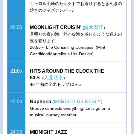
キャロル山崎のセレクトでお送りするときめきの
煌きのジャズナンバー♪
20:00
MOONLIGHT CRUISIN’
鈴木梨江
(
）
月明りの夜の海 静かな海を感じるような週末の
夜を彩ります
20:55～ Life Consulting Compass (Mint
Condition/Marvellous Life Design)
21:0
HITS AROUND THE CLOCK THE
0
80’S
人見欣幸
（
）
40 年前の全米トップ10＋α
23:00
Nuphoria
MARCELLUS NEALY)
(
Groove connects everything. Let’s go on a
musical journey together.
24:00
MIDNIGHT JAZZ