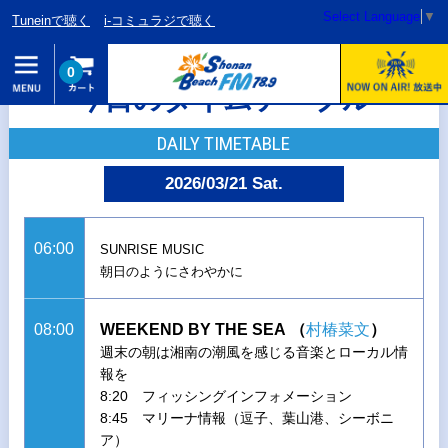
Select Language
▼
Tuneinで聴く
i-コミュラジで聴く
0
今日のタイムテーブル
DAILY TIMETABLE
2026/03/21 Sat.
06:00
SUNRISE MUSIC
朝日のようにさわやかに
08:00
WEEKEND BY THE SEA
（
村椿菜文
）
週末の朝は湘南の潮風を感じる音楽とローカル情
報を
8:20 フィッシングインフォメーション
8:45 マリーナ情報（逗子、葉山港、シーボニ
ア）