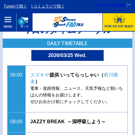
Select Language
▼
Tuneinで聴く
i-コミュラジで聴く
0
今日のタイムテーブル
DAILY TIMETABLE
2026/03/25 Wed.
06:00
スズキヤ
提供 いってらっしゃい（
府川唯
未
）
電車・道路情報、ニュース、天気予報など朝いち
ばんの情報をお届けします。
ぜひお出かけ前にチェックしてください。
08:00
JAZZY BREAK ～深呼吸しよう～