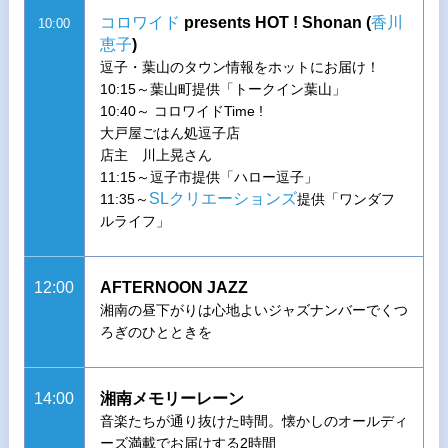
コロワイド
presents HOT ! Shonan (
香川
10:00
恵子
)
逗子・葉山のタウン情報をホットにお届け！
10:15～葉山町提供「トークイン葉山」
10:40～ コロワイドTime !
大戸屋ごはん処逗子店
店主 川上晃さん
11:15～逗子市提供「ハロー逗子」
SLクリエーションズ
11:35～
提供「ワンダフ
ルライフ」
12:00
AFTERNOON JAZZ
湘南の昼下がりは心地よいジャズナンバーでくつ
ろぎのひとときを
14:00
湘南メモリーレーン
音楽たちが通り抜けた時間。懐かしのオールディ
ーズ満載でお届けする2時間