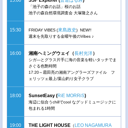
15:00
SSF Explorer (
晋道はるみ
)
「池子の森のお話」桜のお話
池子の森自然環境調査会 大塚隆之さん
15:30
來島政史
FRIDAY VIBES (
) NEW!!
週末を先取りする金曜午後のVibes ♪
16:00
湘南ヘミングウェイ（
長村光洋
）
シガ―とグラス片手に海の音楽を軽いタッチでま
さぐる色艶時間
17:20～霜田亮の湘南アングラーズファイル フ
ェリッツェ最上/葉山釣り女子クラブ
18:00
SunsetEasy (
RiE MORRiS
)
海辺に似合うchillでcool なグッドミュージックに
包まれる1時間
19:00
THE LIGHT HOUSE
LEO NAGAMURA
（