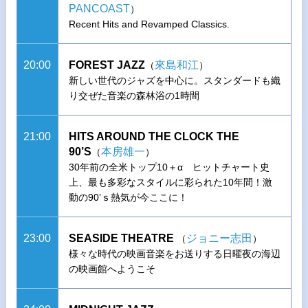
PANCOAST
）
Recent Hits and Revamped Classics.
20:00
FOREST JAZZ
來島和江
（
）
新しい世代のジャズを中心に。スタンダードも織
り交ぜた音楽の森林浴の1時間
21:00
HITS AROUND THE CLOCK THE
90’S
本房雄一
（
）
30年前の全米トップ10＋α ヒットチャート史
上、最も多彩なスタイルに彩られた10年間！激
動の90’ｓ熱気が今ここに！
23:00
SEASIDE THEATRE
ジョニー志田
（
）
様々な時代の映画音楽をお送りする日曜夜の海辺
の映画館へようこそ