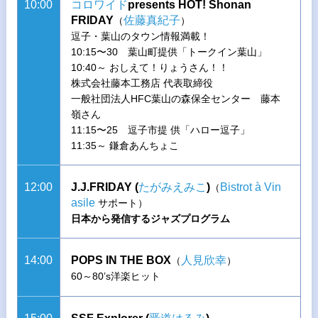
10:00
コロワイド
presents HOT! Shonan
FRIDAY
佐藤真紀子
（
）
逗子・葉山のタウン情報満載！
10:15〜30 葉山町提供「トークイン葉山」
10:40～ おしえて！りょうさん！！
株式会社藤本工務店 代表取締役
一般社団法人HFC葉山の森保全センター 藤本
嶺さん
11:15〜25 逗子市提 供「ハロー逗子」
11:35～ 鎌倉あんちょこ
12:00
J.J.FRIDAY (
たがみえみこ
)
Bistrot à Vin
（
asile
サポート）
日本から発信するジャズプログラム
14:00
POPS IN THE BOX
人見欣幸
（
）
60～80’s洋楽ヒット