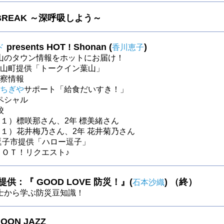
 BREAK ～深呼吸しよう～
presents HOT ! Shonan (
)
ド
香川恵子
山のタウン情報をホットにお届け！
～葉山町提供「トークイン葉山」
～警察情報
ちぎや
サポート「給食だいすき！」
ペシャル
学校
中１）標咲那さん、2年 標美緒さん
中１）花井梅乃さん、2年 花井菊乃さん
～ 逗子市提供「ハロー逗子」
～ ＨＯＴ！リクエスト♪
提供：『 GOOD LOVE 防災！』(
) （終）
石本沙織
士から学ぶ防災豆知識！
OON JAZZ