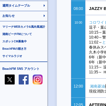
週間タイムテーブル
JAZZY
08:00
お知らせ
コロワイ
10:00
マリーナWEBカメラ&風向風速計
逗子・葉
10:15
湘南ビーチFMについて
10:40
スポットCM募集中
11:02～
と
春休みス
BeachFMの聴き方
久木小
サイマルラジオ
6年（新
6年（新
11:15
BeachFM SNS アカウント
11:35
12:00
湘南菱油
現役消防
AFTERN
12:05