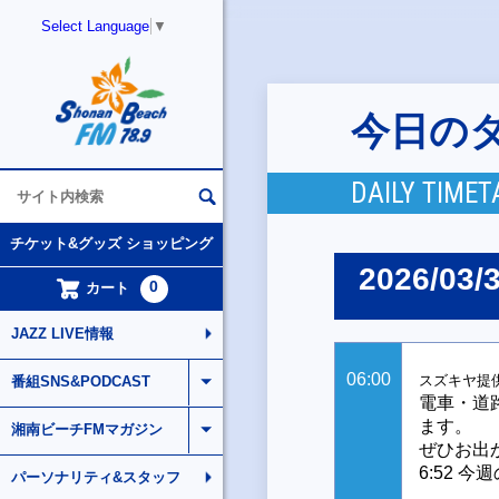
Select Language
▼
今日の
DAILY TIMET
チケット&グッズ ショッピング
2026/03/
0
カート
JAZZ LIVE情報
06:00
スズキヤ提
番組SNS&PODCAST
電車・道
ます。
湘南ビーチFMマガジン
ぜひお出
6:52 
パーソナリティ&スタッフ