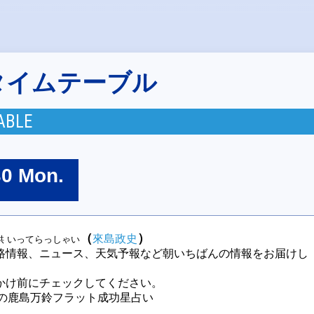
タイムテーブル
ABLE
30 Mon.
（
）
來島政史
供 いってらっしゃい
路情報、ニュース、天気予報など朝いちばんの情報をお届けし
かけ前にチェックしてください。
今週の鹿島万鈴フラット成功星占い