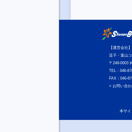
【運営会社】
逗子・葉山コ
〒249-000
TEL：046-87
FAX：046-87
> お問い合
本サイト