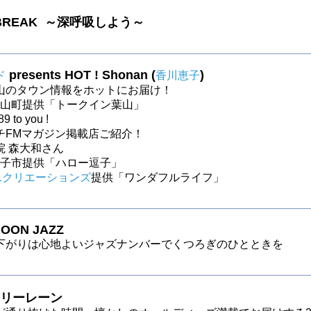
 BREAK ～深呼吸しよう～
presents HOT ! Shonan (
)
ド
香川恵子
山のタウン情報をホットにお届け！
～葉山町提供「トークイン葉山」
9 to you !
チFMマガジン掲載店ご紹介！
院 森大和さん
～逗子市提供「ハロー逗子」
Lクリエーションズ
提供「ワンダフルライフ」
OON JAZZ
下がりは心地よいジャズナンバーでくつろぎのひとときを
リーレーン