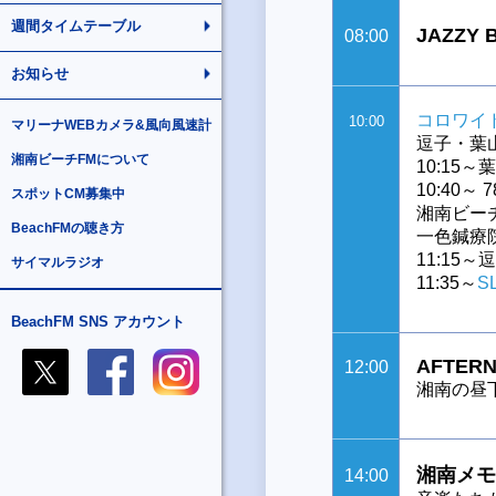
週間タイムテーブル
JAZZY
08:00
お知らせ
コロワイ
10:00
マリーナWEBカメラ&風向風速計
逗子・葉
湘南ビーチFMについて
10:15
10:40～ 78
スポットCM募集中
湘南ビー
BeachFMの聴き方
一色鍼療
11:15
サイマルラジオ
11:35～
S
BeachFM SNS アカウント
AFTERN
12:00
湘南の昼
湘南メモ
14:00