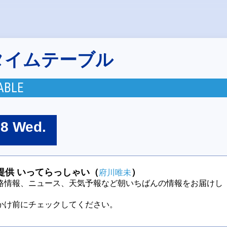
タイムテーブル
ABLE
08 Wed.
提供 いってらっしゃい（
）
府川唯未
路情報、ニュース、天気予報など朝いちばんの情報をお届けし
かけ前にチェックしてください。