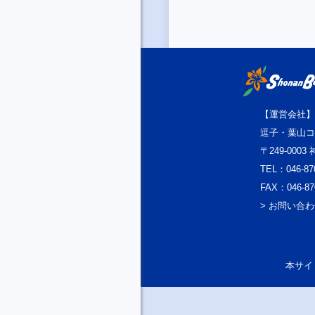
【運営会社】
逗子・葉山コ
〒249-000
TEL：046-87
FAX：046-87
> お問い合
本サイト