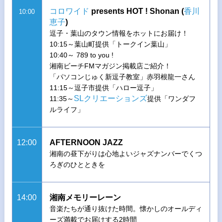
コロワイド
presents HOT ! Shonan (
香川
10:00
恵子
)
逗子・葉山のタウン情報をホットにお届け！
10:15～葉山町提供「トークイン葉山」
10:40～ 789 to you !
湘南ビーチFMマガジン掲載店ご紹介！
「パソコンじゅく新逗子教室」赤羽根龍一さん
11:15～逗子市提供「ハロー逗子」
SLクリエーションズ
11:35～
提供「ワンダフ
ルライフ」
12:00
AFTERNOON JAZZ
湘南の昼下がりは心地よいジャズナンバーでくつ
ろぎのひとときを
14:00
湘南メモリーレーン
音楽たちが通り抜けた時間。懐かしのオールディ
ーズ満載でお届けする2時間