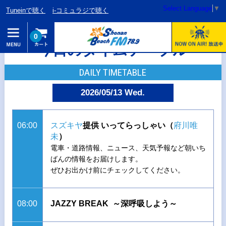
Select Language
▼
Tuneinで聴く
i-コミュラジで聴く
0
今日のタイムテーブル
DAILY TIMETABLE
2026/05/13 Wed.
06:00
スズキヤ
提供 いってらっしゃい（
府川唯
未
）
電車・道路情報、ニュース、天気予報など朝いち
ばんの情報をお届けします。
ぜひお出かけ前にチェックしてください。
08:00
JAZZY BREAK ～深呼吸しよう～