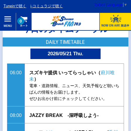
Select Language
▼
Tuneinで聴く
i-コミュラジで聴く
0
今日のタイムテーブル
DAILY TIMETABLE
2026/05/21 Thu.
06:00
スズキヤ提供 いってらっしゃい（
府川唯
未
）
電車・道路情報、ニュース、天気予報など朝いち
ばんの情報をお届けします。
ぜひお出かけ前にチェックしてください。
08:00
JAZZY BREAK -深呼吸しよう-