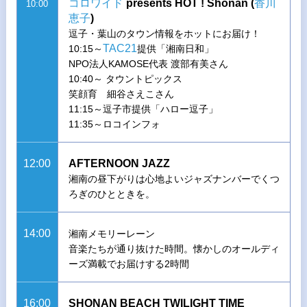
コロワイド
presents HOT ! Shonan (
香川
10:00
恵子
)
逗子・葉山のタウン情報をホットにお届け！
TAC21
10:15～
提供「湘南日和」
NPO法人KAMOSE代表 渡部有美さん
10:40～ タウントピックス
笑顔育 細谷さえこさん
11:15～逗子市提供「ハロー逗子」
11:35～ロコインフォ
12:00
AFTERNOON JAZZ
湘南の昼下がりは心地よいジャズナンバーでくつ
ろぎのひとときを。
14:00
湘南メモリーレーン
音楽たちが通り抜けた時間。懐かしのオールディ
ーズ満載でお届けする2時間
16:00
SHONAN BEACH TWILIGHT TIME