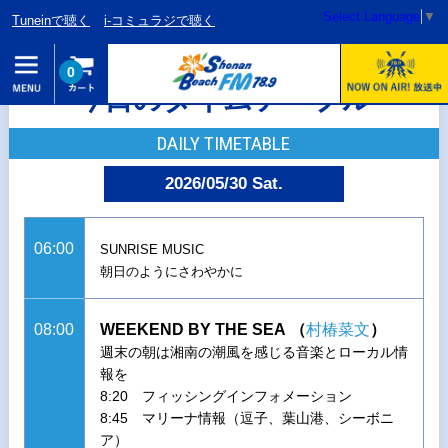
Select Language
▼
Tuneinで聴く
i-コミュラジで聴く
0
今日のタイムテーブル
DAILY TIMETABLE
2026/05/30 Sat.
06:00
SUNRISE MUSIC
朝日のようにさわやかに
08:00
WEEKEND BY THE SEA
（
村椿菜文
）
週末の朝は湘南の潮風を感じる音楽とローカル情
報を
8:20 フィッシングインフォメーション
8:45 マリーナ情報（逗子、葉山港、シーボニ
ア）