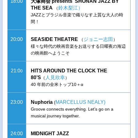
18:00
大塚商会 presents SHONAN JAZZ BY
THE SEA
鈴木梨江）
（
JAZZとブラジル音楽で織りなす上質な大人の時
間！
20:00
SEASIDE THEATRE
ジョニー志田
（
）
様々な時代の映画音楽をお送りする日曜夜の海辺
の映画館へようこそ
21:0
HITS AROUND THE CLOCK THE
0
80’S
人見欣幸
（
）
40 年前の全米トップ10＋α
23:00
Nuphoria
MARCELLUS NEALY)
(
Groove connects everything. Let’s go on a
musical journey together.
24:00
MIDNIGHT JAZZ