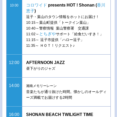
コロワイド
presents HOT ! Shonan (
香川
10:00
恵子
)
逗子・葉山のタウン情報をホットにお届け！
10:15～葉山町提供「トークイン葉山」
10:40～警察情報 葉山警察署 交通課
とちぎや
11:02～
サポート「給食だいすき！」
11:15～ 逗子市提供「ハロー逗子」
11:35～ ＨＯＴ！リクエスト♪
12:00
AFTERNOON JAZZ
昼下がりのジャズ
14:00
湘南メモリーレーン
音楽たちが通り抜けた時間。懐かしのオールディ
ーズ満載でお届けする2時間
16:00
SHONAN BEACH TWILIGHT TIME