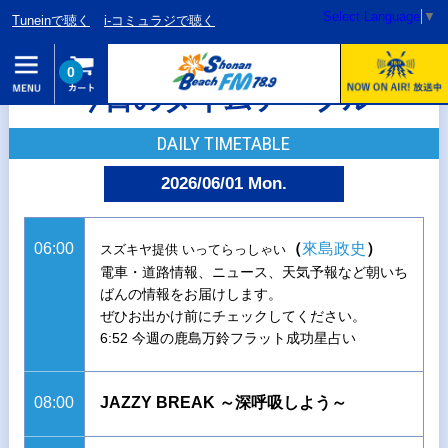
Select Language
▼
Tuneinで聴く
i-コミュラジで聴く
0
今日のタイムテーブル
DAILY TIMETABLE
2026/06/01 Mon.
06:00
（
來島政史
）
スズキヤ提供 いってらっしゃい
電車・道路情報、ニュース、天気予報など朝いち
ばんの情報をお届けします。
ぜひお出かけ前にチェックしてください。
6:52 今週の鹿島万鈴フラット成功星占い
08:00
JAZZY BREAK ～深呼吸しよう～