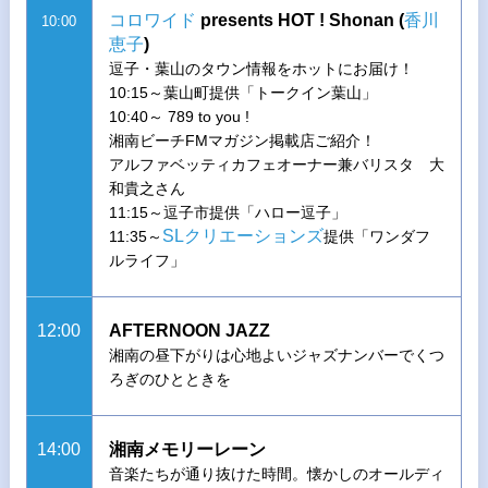
コロワイド
presents HOT ! Shonan (
香川
10:00
恵子
)
逗子・葉山のタウン情報をホットにお届け！
10:15～葉山町提供「トークイン葉山」
10:40～ 789 to you !
湘南ビーチFMマガジン掲載店ご紹介！
アルファベッティカフェオーナー兼バリスタ 大
和貴之さん
11:15～逗子市提供「ハロー逗子」
SLクリエーションズ
11:35～
提供「ワンダフ
ルライフ」
12:00
AFTERNOON JAZZ
湘南の昼下がりは心地よいジャズナンバーでくつ
ろぎのひとときを
14:00
湘南メモリーレーン
音楽たちが通り抜けた時間。懐かしのオールディ