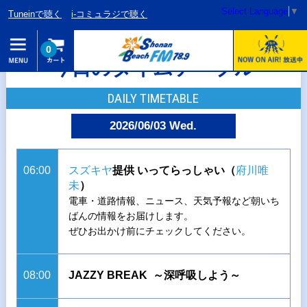
Select Language
▼
Tuneinで聴く
i-コミュラジで聴く
0
今日のタイムテーブル
DAILY TIMETABLE
2026/06/03 Wed.
06:00
スズキヤ
提供 いってらっしゃい（
府川唯
未
）
電車・道路情報、ニュース、天気予報など朝いち
ばんの情報をお届けします。
ぜひお出かけ前にチェックしてください。
08:00
JAZZY BREAK ～深呼吸しよう～