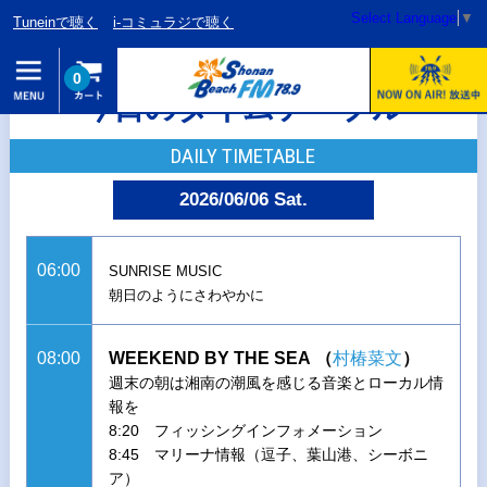
Select Language
▼
Tuneinで聴く
i-コミュラジで聴く
0
今日のタイムテーブル
DAILY TIMETABLE
2026/06/06 Sat.
06:00
SUNRISE MUSIC
朝日のようにさわやかに
08:00
WEEKEND BY THE SEA
（
村椿菜文
）
週末の朝は湘南の潮風を感じる音楽とローカル情
報を
8:20 フィッシングインフォメーション
8:45 マリーナ情報（逗子、葉山港、シーボニ
ア）