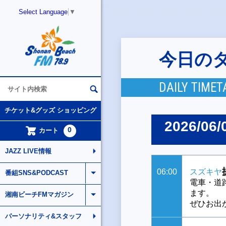
Select Language
▼
今日の
DAILY TIMET
チケット&グッズ ショッピング
2026/06/
0
カート
JAZZ LIVE情報
06:00
スズキヤ
番組SNS&PODCAST
電車・道
ます。
湘南ビーチFMマガジン
ぜひお出
パーソナリティ&スタッフ