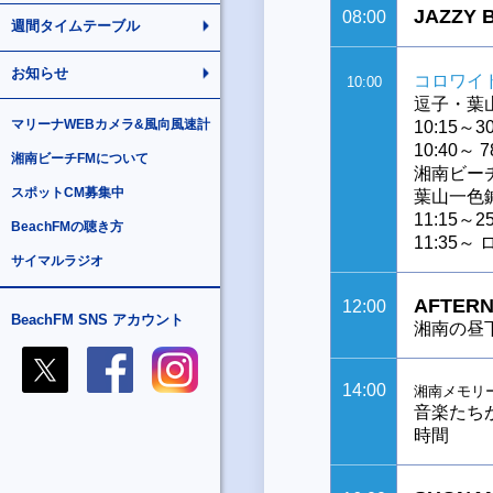
JAZZY
08:00
週間タイムテーブル
お知らせ
コロワイ
10:00
逗子・葉
マリーナWEBカメラ&風向風速計
10:15～
10:40～ 78
湘南ビーチFMについて
湘南ビー
スポットCM募集中
葉山一色
11:15
BeachFMの聴き方
11:35～
サイマルラジオ
AFTERN
12:00
BeachFM SNS アカウント
湘南の昼
14:00
湘南メモリ
音楽たち
時間