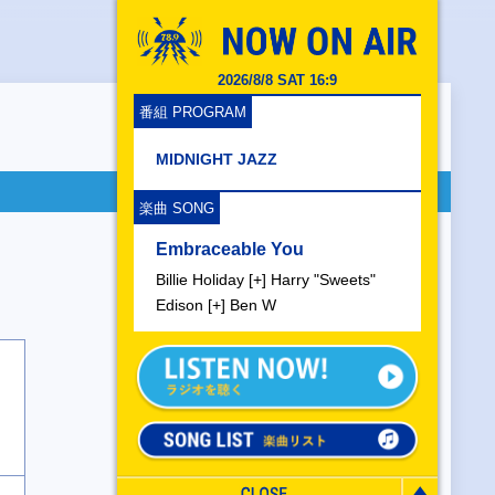
2026/8/8 SAT 16:9
番組 PROGRAM
MIDNIGHT JAZZ
楽曲 SONG
Embraceable You
Billie Holiday [+] Harry "Sweets"
Edison [+] Ben W