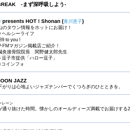
 BREAK -まず深呼吸しよう-
presents HOT ! Shonan (
)
ド
香川恵子
山のタウン情報をホットにお届け！
30 ヘルシーライフ
9 to you !
チFMマガジン掲載店ご紹介！
鍼灸接骨院院長 関野健太郎先生
～25 逗子市提供「ハロー逗子」
 ロコインフォ
OON JAZZ
下がりは心地よいジャズナンバーでくつろぎのひとときを。
ーレーン
が通り抜けた時間。懐かしのオールディーズ満載でお届けする